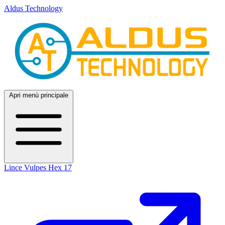
Aldus Technology
Apri menù principale
Lince
Vulpes
Hex 17