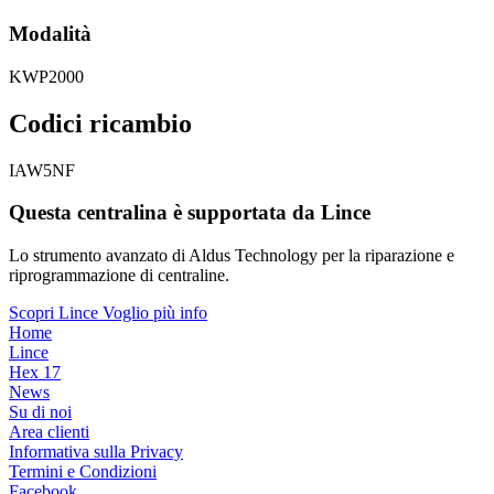
Modalità
KWP2000
Codici ricambio
IAW5NF
Questa centralina è supportata da Lince
Lo strumento avanzato di Aldus Technology per la riparazione e
riprogrammazione di centraline.
Scopri Lince
Voglio più info
Home
Lince
Hex 17
News
Su di noi
Area clienti
Informativa sulla Privacy
Termini e Condizioni
Facebook