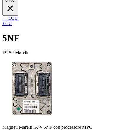
chiudi
← ECU
ECU
5NF
FCA / Marelli
Magneti Marelli IAW 5NF con processore MPC