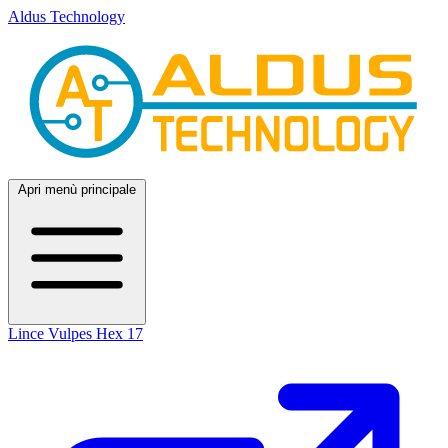
Aldus Technology
Apri menù principale
Lince
Vulpes
Hex 17