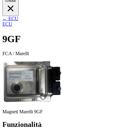
chiudi
← ECU
ECU
9GF
FCA / Marelli
Magneti Marelli 9GF
Funzionalità