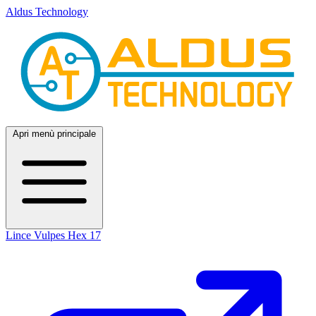
Aldus Technology
Apri menù principale
Lince
Vulpes
Hex 17